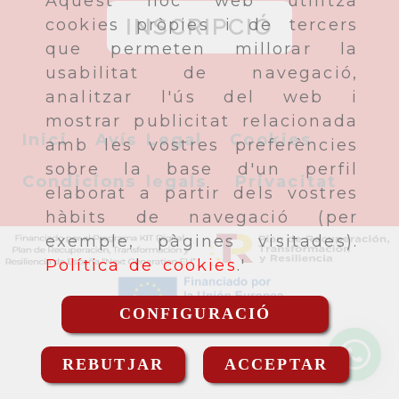
Aquest lloc web utilitza
INSCRIPCIÓ
cookies pròpies i de tercers
que permeten millorar la
usabilitat de navegació,
analitzar l'ús del web i
mostrar publicitat relacionada
Inici
Avís Legal
Cookies
amb les vostres preferències
sobre la base d'un perfil
Condicions legals
Privacitat
elaborat a partir dels vostres
hàbits de navegació (per
exemple, pàgines visitades).
Política de cookies
.'
CONFIGURACIÓ
REBUTJAR
ACCEPTAR