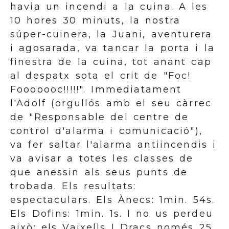
havia un incendi a la cuina. A les
10 hores 30 minuts, la nostra
súper-cuinera, la Juani, aventurera
i agosarada, va tancar la porta i la
finestra de la cuina, tot anant cap
al despatx sota el crit de "Foc!
Fooooooc!!!!!". Immediatament
l'Adolf (orgullós amb el seu càrrec
de "Responsable del centre de
control d'alarma i comunicació"),
va fer saltar l'alarma antiincendis i
va avisar a totes les classes de
que anessin als seus punts de
trobada. Els resultats:
espectaculars. Els Ànecs: 1min. 54s.
Els Dofins: 1min. 1s. I no us perdeu
això: els Vaixells I Dracs només 25