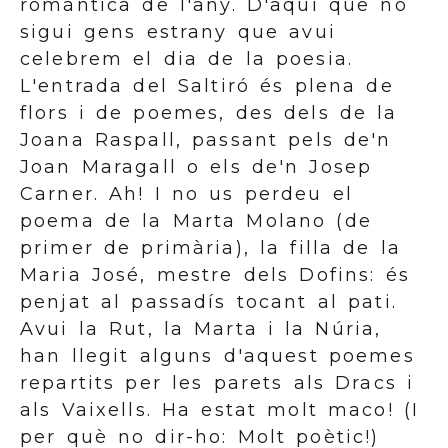
romàntica de l'any. D'aquí que no
sigui gens estrany que avui
celebrem el dia de la poesia.
L'entrada del Saltiró és plena de
flors i de poemes, des dels de la
Joana Raspall, passant pels de'n
Joan Maragall o els de'n Josep
Carner. Ah! I no us perdeu el
poema de la Marta Molano (de
primer de primària), la filla de la
Maria José, mestre dels Dofins: és
penjat al passadís tocant al pati.
Avui la Rut, la Marta i la Núria,
han llegit alguns d'aquest poemes
repartits per les parets als Dracs i
als Vaixells. Ha estat molt maco! (I
per què no dir-ho: Molt poètic!)