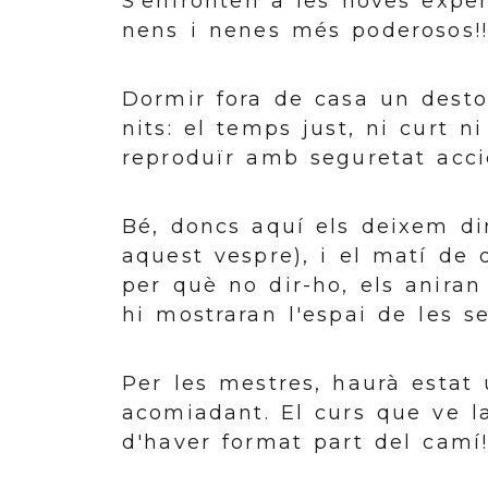
S'enfronten a les noves expe
nens i nenes més poderosos!!
Dormir fora de casa un destor
nits: el temps just, ni curt n
reproduïr amb seguretat accio
Bé, doncs aquí els deixem di
aquest vespre), i el matí de
per què no dir-ho, els aniran
hi mostraran l'espai de les s
Per les mestres, haurà estat 
acomiadant. El curs que ve la
d'haver format part del camí