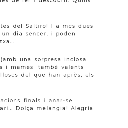
es de fer i descobrir. Quins
tes del Saltiró! I a més dues
m un dia sencer, i poden
xa...
 (amb una sorpresa inclosa
es i mames, també valents
ullosos del que han après, els
acions finals i anar-se
ri... Dolça melangia! Alegria