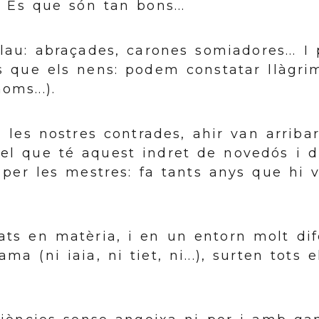
! És que són tan bons...
lau: abraçades, carones somiadores... 
ts que els nens: podem constatar llàgri
ms...).
a les nostres contrades, ahir van arriba
 el que té aquest indret de novedós i d'
e per les mestres: fa tants anys que hi
ats en matèria, i en un entorn molt dif
 (ni iaia, ni tiet, ni...), surten tots e