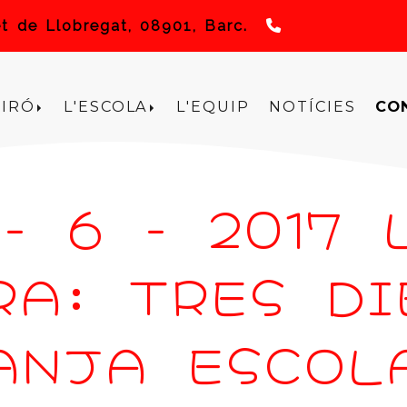
933372640
et de Llobregat,
08901,
Barc.
TIRÓ
L'ESCOLA
L'EQUIP
NOTÍCIES
CO
7 - 6 - 2017
RA: TRES DI
ANJA ESCOLA