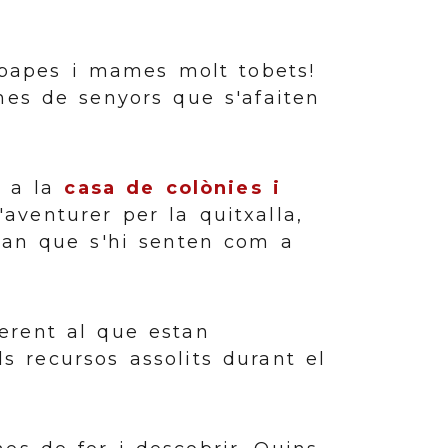
I papes i mames molt tobets!
mes de senyors que s'afaiten
r a la
casa de colònies i
aventurer per la quitxalla,
 van que s'hi senten com a
erent al que estan
ls recursos assolits durant el