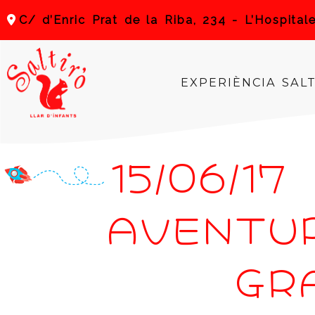
C/ d’Enric Prat de la Riba, 234 -
L’Hospital
EXPERIÈNCIA SAL
15/06/1
AVENTU
GR