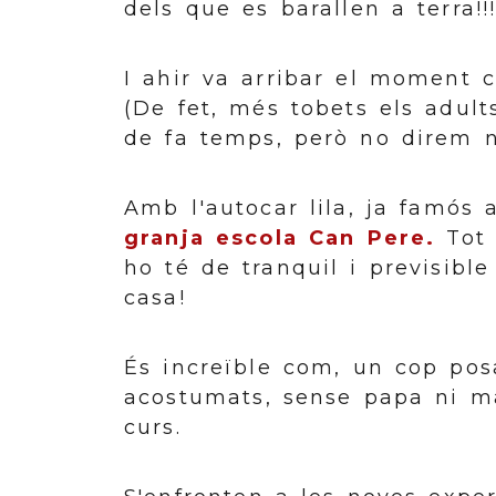
dels que es barallen a terra!!
I ahir va arribar el moment c
(De fet, més tobets els adul
de fa temps, però no direm no
Amb l'autocar lila, ja famós 
granja escola Can Pere.
Tot
ho té de tranquil i previsibl
casa!
És increïble com, un cop pos
acostumats, sense papa ni mama
curs.