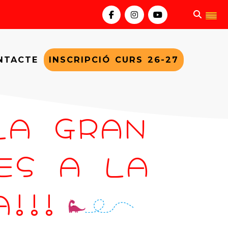
NTACTE
INSCRIPCIÓ CURS 26-27
 LA GRAN
ES A LA
!!!