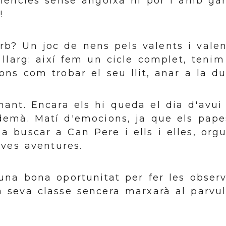
riències sense angoixa ni por i amb gan
!
b? Un joc de nens pels valents i valen
i llarg: així fem un cicle complet, teni
ns com trobar el seu llit, anar a la dut
nant. Encara els hi queda el dia d'avui
 demà. Matí d'emocions, ja que els pap
 a buscar a Can Pere i ells i elles, org
eves aventures.
una bona oportunitat per fer les observ
 seva classe sencera marxarà al parvula
!