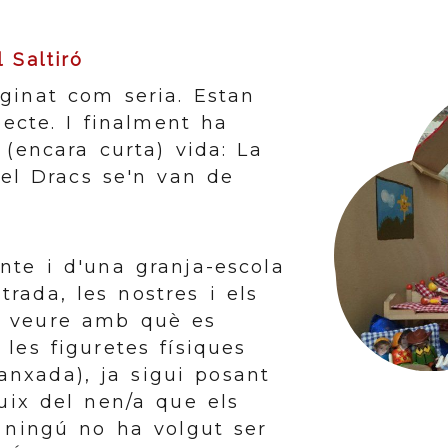
l Saltiró
aginat com seria. Estan
specte. I finalment ha
 (encara curta) vida: La
i el Dracs se'n van de
nte i d'una granja-escola
trada, les nostres i els
t veure amb què es
 les figuretes físiques
nxada), ja sigui posant
ix del nen/a que els
e ningú no ha volgut ser