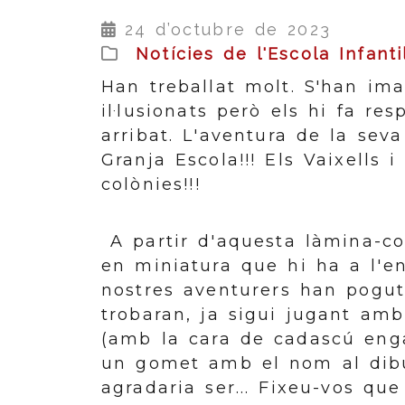
24 d’octubre de 2023
Notícies de l'Escola Infanti
Han treballat molt. S'han im
il·lusionats però els hi fa re
arribat. L'aventura de la seva
Granja Escola!!! Els Vaixells 
colònies!!!
A partir d'aquesta làmina-co
en miniatura que hi ha a l'en
nostres aventurers han pogu
trobaran, ja sigui jugant amb
(amb la cara de cadascú enga
un gomet amb el nom al dibu
agradaria ser... Fixeu-vos qu